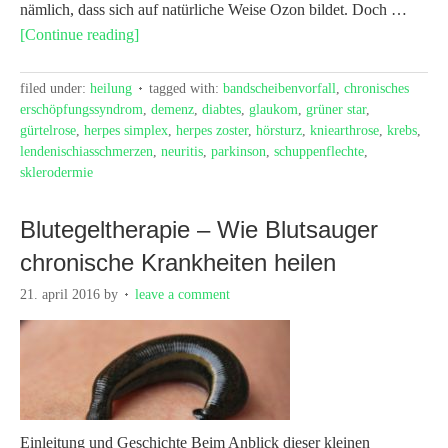
nämlich, dass sich auf natürliche Weise Ozon bildet. Doch …
[Continue reading]
filed under:
heilung
tagged with:
bandscheibenvorfall
,
chronisches
erschöpfungssyndrom
,
demenz
,
diabtes
,
glaukom
,
grüner star
,
gürtelrose
,
herpes simplex
,
herpes zoster
,
hörsturz
,
kniearthrose
,
krebs
,
lendenischiasschmerzen
,
neuritis
,
parkinson
,
schuppenflechte
,
sklerodermie
Blutegeltherapie – Wie Blutsauger
chronische Krankheiten heilen
21. april 2016
by
leave a comment
Einleitung und Geschichte Beim Anblick dieser kleinen