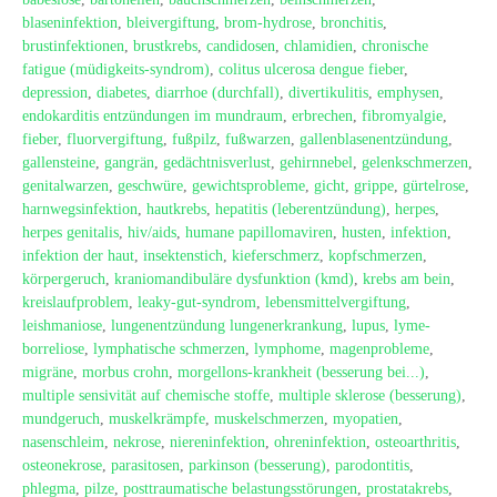
blaseninfektion
,
bleivergiftung
,
brom-hydrose
,
bronchitis
,
brustinfektionen
,
brustkrebs
,
candidosen
,
chlamidien
,
chronische
fatigue (müdigkeits-syndrom)
,
colitus ulcerosa dengue fieber
,
depression
,
diabetes
,
diarrhoe (durchfall)
,
divertikulitis
,
emphysen
,
endokarditis entzündungen im mundraum
,
erbrechen
,
fibromyalgie
,
fieber
,
fluorvergiftung
,
fußpilz
,
fußwarzen
,
gallenblasenentzündung
,
gallensteine
,
gangrän
,
gedächtnisverlust
,
gehirnnebel
,
gelenkschmerzen
,
genitalwarzen
,
geschwüre
,
gewichtsprobleme
,
gicht
,
grippe
,
gürtelrose
,
harnwegsinfektion
,
hautkrebs
,
hepatitis (leberentzündung)
,
herpes
,
herpes genitalis
,
hiv/aids
,
humane papillomaviren
,
husten
,
infektion
,
infektion der haut
,
insektenstich
,
kieferschmerz
,
kopfschmerzen
,
körpergeruch
,
kraniomandibuläre dysfunktion (kmd)
,
krebs am bein
,
kreislaufproblem
,
leaky-gut-syndrom
,
lebensmittelvergiftung
,
leishmaniose
,
lungenentzündung lungenerkrankung
,
lupus
,
lyme-
borreliose
,
lymphatische schmerzen
,
lymphome
,
magenprobleme
,
migräne
,
morbus crohn
,
morgellons-krankheit (besserung bei...)
,
multiple sensivität auf chemische stoffe
,
multiple sklerose (besserung)
,
mundgeruch
,
muskelkrämpfe
,
muskelschmerzen
,
myopatien
,
nasenschleim
,
nekrose
,
niereninfektion
,
ohreninfektion
,
osteoarthritis
,
osteonekrose
,
parasitosen
,
parkinson (besserung)
,
parodontitis
,
phlegma
,
pilze
,
posttraumatische belastungsstörungen
,
prostatakrebs
,