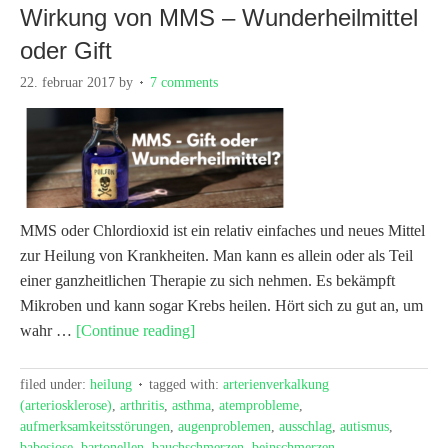
Wirkung von MMS – Wunderheilmittel
oder Gift
22. februar 2017
by
7 comments
MMS oder Chlordioxid ist ein relativ einfaches und neues Mittel
zur Heilung von Krankheiten. Man kann es allein oder als Teil
einer ganzheitlichen Therapie zu sich nehmen. Es bekämpft
Mikroben und kann sogar Krebs heilen. Hört sich zu gut an, um
wahr …
[Continue reading]
filed under:
heilung
tagged with:
arterienverkalkung
(arteriosklerose)
,
arthritis
,
asthma
,
atemprobleme
,
aufmerksamkeitsstörungen
,
augenproblemen
,
ausschlag
,
autismus
,
babesiose
,
bartonellen
,
bauchschmerzen
,
beinschmerzen
,