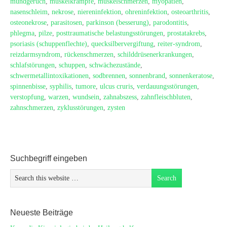
mundgeruch
,
muskelkrämpfe
,
muskelschmerzen
,
myopatien
,
nasenschleim
,
nekrose
,
niereninfektion
,
ohreninfektion
,
osteoarthritis
,
osteonekrose
,
parasitosen
,
parkinson (besserung)
,
parodontitis
,
phlegma
,
pilze
,
posttraumatische belastungsstörungen
,
prostatakrebs
,
psoriasis (schuppenflechte)
,
quecksilbervergiftung
,
reiter-syndrom
,
reizdarmsyndrom
,
rückenschmerzen
,
schilddrüsenerkrankungen
,
schlafstörungen
,
schuppen
,
schwächezustände
,
schwermetallintoxikationen
,
sodbrennen
,
sonnenbrand
,
sonnenkeratose
,
spinnenbisse
,
syphilis
,
tumore
,
ulcus cruris
,
verdauungsstörungen
,
verstopfung
,
warzen
,
wundsein
,
zahnabszess
,
zahnfleischbluten
,
zahnschmerzen
,
zyklusstörungen
,
zysten
Suchbegriff eingeben
Neueste Beiträge