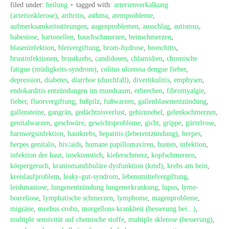
filed under:
heilung
tagged with:
arterienverkalkung
(arteriosklerose)
,
arthritis
,
asthma
,
atemprobleme
,
aufmerksamkeitsstörungen
,
augenproblemen
,
ausschlag
,
autismus
,
babesiose
,
bartonellen
,
bauchschmerzen
,
beinschmerzen
,
blaseninfektion
,
bleivergiftung
,
brom-hydrose
,
bronchitis
,
brustinfektionen
,
brustkrebs
,
candidosen
,
chlamidien
,
chronische
fatigue (müdigkeits-syndrom)
,
colitus ulcerosa dengue fieber
,
depression
,
diabetes
,
diarrhoe (durchfall)
,
divertikulitis
,
emphysen
,
endokarditis entzündungen im mundraum
,
erbrechen
,
fibromyalgie
,
fieber
,
fluorvergiftung
,
fußpilz
,
fußwarzen
,
gallenblasenentzündung
,
gallensteine
,
gangrän
,
gedächtnisverlust
,
gehirnnebel
,
gelenkschmerzen
,
genitalwarzen
,
geschwüre
,
gewichtsprobleme
,
gicht
,
grippe
,
gürtelrose
,
harnwegsinfektion
,
hautkrebs
,
hepatitis (leberentzündung)
,
herpes
,
herpes genitalis
,
hiv/aids
,
humane papillomaviren
,
husten
,
infektion
,
infektion der haut
,
insektenstich
,
kieferschmerz
,
kopfschmerzen
,
körpergeruch
,
kraniomandibuläre dysfunktion (kmd)
,
krebs am bein
,
kreislaufproblem
,
leaky-gut-syndrom
,
lebensmittelvergiftung
,
leishmaniose
,
lungenentzündung lungenerkrankung
,
lupus
,
lyme-
borreliose
,
lymphatische schmerzen
,
lymphome
,
magenprobleme
,
migräne
,
morbus crohn
,
morgellons-krankheit (besserung bei...)
,
multiple sensivität auf chemische stoffe
,
multiple sklerose (besserung)
,