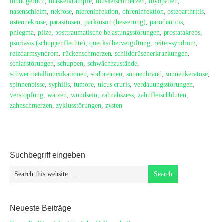
mundgeruch
,
muskelkrämpfe
,
muskelschmerzen
,
myopatien
,
nasenschleim
,
nekrose
,
niereninfektion
,
ohreninfektion
,
osteoarthritis
,
osteonekrose
,
parasitosen
,
parkinson (besserung)
,
parodontitis
,
phlegma
,
pilze
,
posttraumatische belastungsstörungen
,
prostatakrebs
,
psoriasis (schuppenflechte)
,
quecksilbervergiftung
,
reiter-syndrom
,
reizdarmsyndrom
,
rückenschmerzen
,
schilddrüsenerkrankungen
,
schlafstörungen
,
schuppen
,
schwächezustände
,
schwermetallintoxikationen
,
sodbrennen
,
sonnenbrand
,
sonnenkeratose
,
spinnenbisse
,
syphilis
,
tumore
,
ulcus cruris
,
verdauungsstörungen
,
verstopfung
,
warzen
,
wundsein
,
zahnabszess
,
zahnfleischbluten
,
zahnschmerzen
,
zyklusstörungen
,
zysten
Suchbegriff eingeben
Neueste Beiträge