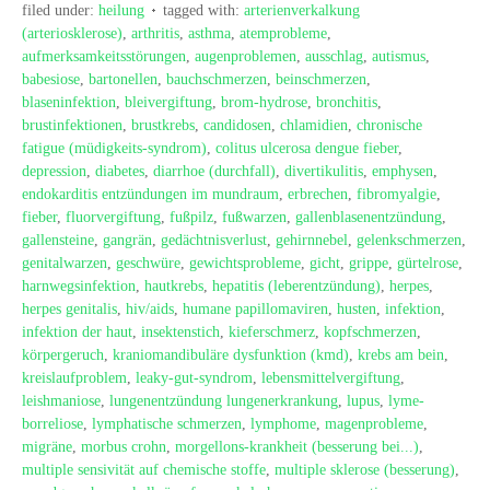
filed under:
heilung
tagged with:
arterienverkalkung
(arteriosklerose)
,
arthritis
,
asthma
,
atemprobleme
,
aufmerksamkeitsstörungen
,
augenproblemen
,
ausschlag
,
autismus
,
babesiose
,
bartonellen
,
bauchschmerzen
,
beinschmerzen
,
blaseninfektion
,
bleivergiftung
,
brom-hydrose
,
bronchitis
,
brustinfektionen
,
brustkrebs
,
candidosen
,
chlamidien
,
chronische
fatigue (müdigkeits-syndrom)
,
colitus ulcerosa dengue fieber
,
depression
,
diabetes
,
diarrhoe (durchfall)
,
divertikulitis
,
emphysen
,
endokarditis entzündungen im mundraum
,
erbrechen
,
fibromyalgie
,
fieber
,
fluorvergiftung
,
fußpilz
,
fußwarzen
,
gallenblasenentzündung
,
gallensteine
,
gangrän
,
gedächtnisverlust
,
gehirnnebel
,
gelenkschmerzen
,
genitalwarzen
,
geschwüre
,
gewichtsprobleme
,
gicht
,
grippe
,
gürtelrose
,
harnwegsinfektion
,
hautkrebs
,
hepatitis (leberentzündung)
,
herpes
,
herpes genitalis
,
hiv/aids
,
humane papillomaviren
,
husten
,
infektion
,
infektion der haut
,
insektenstich
,
kieferschmerz
,
kopfschmerzen
,
körpergeruch
,
kraniomandibuläre dysfunktion (kmd)
,
krebs am bein
,
kreislaufproblem
,
leaky-gut-syndrom
,
lebensmittelvergiftung
,
leishmaniose
,
lungenentzündung lungenerkrankung
,
lupus
,
lyme-
borreliose
,
lymphatische schmerzen
,
lymphome
,
magenprobleme
,
migräne
,
morbus crohn
,
morgellons-krankheit (besserung bei...)
,
multiple sensivität auf chemische stoffe
,
multiple sklerose (besserung)
,