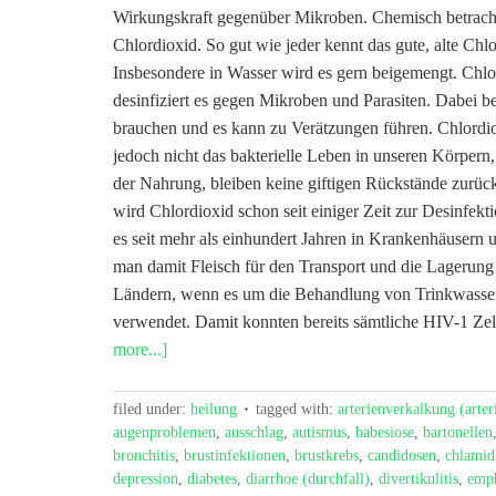
Wirkungskraft gegenüber Mikroben. Chemisch betrachte
Chlordioxid. So gut wie jeder kennt das gute, alte Chl
Insbesondere in Wasser wird es gern beigemengt. Chl
desinfiziert es gegen Mikroben und Parasiten. Dabei b
brauchen und es kann zu Verätzungen führen. Chlordiox
jedoch nicht das bakterielle Leben in unseren Körpern
der Nahrung, bleiben keine giftigen Rückstände zurück
wird Chlordioxid schon seit einiger Zeit zur Desinfe
es seit mehr als einhundert Jahren in Krankenhäusern u
man damit Fleisch für den Transport und die Lagerun
Ländern, wenn es um die Behandlung von Trinkwasser g
verwendet. Damit konnten bereits sämtliche HIV-1 Zel
more...]
filed under:
heilung
tagged with:
arterienverkalkung (arter
augenproblemen
,
ausschlag
,
autismus
,
babesiose
,
bartonellen
bronchitis
,
brustinfektionen
,
brustkrebs
,
candidosen
,
chlamid
depression
,
diabetes
,
diarrhoe (durchfall)
,
divertikulitis
,
emp