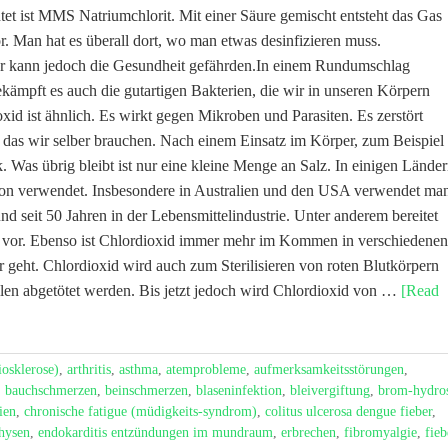
t ist MMS Natriumchlorit. Mit einer Säure gemischt entsteht das Gas
or. Man hat es überall dort, wo man etwas desinfizieren muss.
or kann jedoch die Gesundheit gefährden.In einem Rundumschlag
ekämpft es auch die gutartigen Bakterien, die wir in unseren Körpern
id ist ähnlich. Es wirkt gegen Mikroben und Parasiten. Es zerstört
, das wir selber brauchen. Nach einem Einsatz im Körper, zum Beispiel 
. Was übrig bleibt ist nur eine kleine Menge an Salz. In einigen Lände
ktion verwendet. Insbesondere in Australien und den USA verwendet ma
nd seit 50 Jahren in der Lebensmittelindustrie. Unter anderem bereitet
g vor. Ebenso ist Chlordioxid immer mehr im Kommen in verschiedenen
eht. Chlordioxid wird auch zum Sterilisieren von roten Blutkörpern
len abgetötet werden. Bis jetzt jedoch wird Chlordioxid von …
[Read
iosklerose)
,
arthritis
,
asthma
,
atemprobleme
,
aufmerksamkeitsstörungen
,
,
bauchschmerzen
,
beinschmerzen
,
blaseninfektion
,
bleivergiftung
,
brom-hydro
ien
,
chronische fatigue (müdigkeits-syndrom)
,
colitus ulcerosa dengue fieber
,
hysen
,
endokarditis entzündungen im mundraum
,
erbrechen
,
fibromyalgie
,
fieb