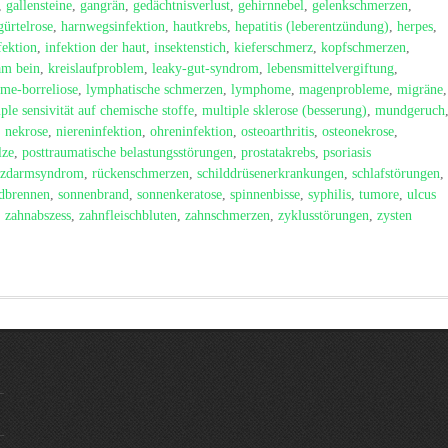
,
gallensteine
,
gangrän
,
gedächtnisverlust
,
gehirnnebel
,
gelenkschmerzen
,
gürtelrose
,
harnwegsinfektion
,
hautkrebs
,
hepatitis (leberentzündung)
,
herpes
,
fektion
,
infektion der haut
,
insektenstich
,
kieferschmerz
,
kopfschmerzen
,
am bein
,
kreislaufproblem
,
leaky-gut-syndrom
,
lebensmittelvergiftung
,
yme-borreliose
,
lymphatische schmerzen
,
lymphome
,
magenprobleme
,
migräne
,
ple sensivität auf chemische stoffe
,
multiple sklerose (besserung)
,
mundgeruch
,
nekrose
,
niereninfektion
,
ohreninfektion
,
osteoarthritis
,
osteonekrose
,
lze
,
posttraumatische belastungsstörungen
,
prostatakrebs
,
psoriasis
izdarmsyndrom
,
rückenschmerzen
,
schilddrüsenerkrankungen
,
schlafstörungen
,
dbrennen
,
sonnenbrand
,
sonnenkeratose
,
spinnenbisse
,
syphilis
,
tumore
,
ulcus
,
zahnabszess
,
zahnfleischbluten
,
zahnschmerzen
,
zyklusstörungen
,
zysten