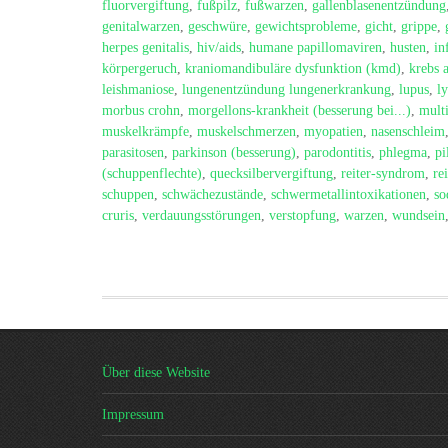
fluorvergiftung
,
fußpilz
,
fußwarzen
,
gallenblasenentzündung
genitalwarzen
,
geschwüre
,
gewichtsprobleme
,
gicht
,
grippe
,
herpes genitalis
,
hiv/aids
,
humane papillomaviren
,
husten
,
in
körpergeruch
,
kraniomandibuläre dysfunktion (kmd)
,
krebs 
leishmaniose
,
lungenentzündung lungenerkrankung
,
lupus
,
l
morbus crohn
,
morgellons-krankheit (besserung bei...)
,
multi
muskelkrämpfe
,
muskelschmerzen
,
myopatien
,
nasenschleim
parasitosen
,
parkinson (besserung)
,
parodontitis
,
phlegma
,
pi
(schuppenflechte)
,
quecksilbervergiftung
,
reiter-syndrom
,
re
schuppen
,
schwächezustände
,
schwermetallintoxikationen
,
so
cruris
,
verdauungsstörungen
,
verstopfung
,
warzen
,
wundsein
Über diese Website
Impressum