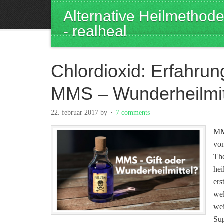
Alternative Heilmethod
- realheal
Chlordioxid: Erfahrun
MMS – Wunderheilmitt
22. februar 2017
by
7 comments
MMS
von
The
hei
ers
we
wei
Sup