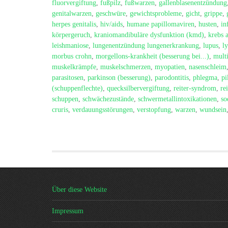
fluorvergiftung
,
fußpilz
,
fußwarzen
,
gallenblasenentzündung
genitalwarzen
,
geschwüre
,
gewichtsprobleme
,
gicht
,
grippe
,
herpes genitalis
,
hiv/aids
,
humane papillomaviren
,
husten
,
in
körpergeruch
,
kraniomandibuläre dysfunktion (kmd)
,
krebs 
leishmaniose
,
lungenentzündung lungenerkrankung
,
lupus
,
l
morbus crohn
,
morgellons-krankheit (besserung bei...)
,
multi
muskelkrämpfe
,
muskelschmerzen
,
myopatien
,
nasenschleim
parasitosen
,
parkinson (besserung)
,
parodontitis
,
phlegma
,
pi
(schuppenflechte)
,
quecksilbervergiftung
,
reiter-syndrom
,
re
schuppen
,
schwächezustände
,
schwermetallintoxikationen
,
so
cruris
,
verdauungsstörungen
,
verstopfung
,
warzen
,
wundsein
Über diese Website
Impressum