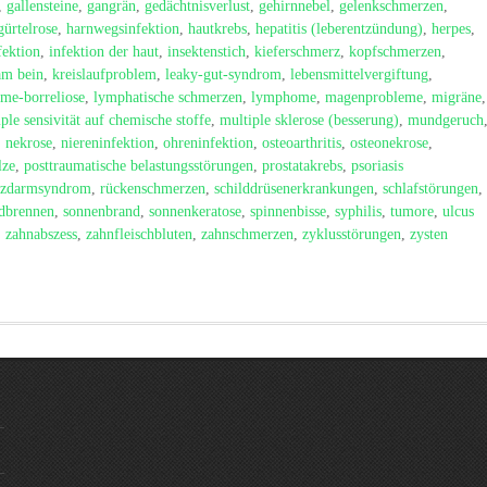
,
gallensteine
,
gangrän
,
gedächtnisverlust
,
gehirnnebel
,
gelenkschmerzen
,
gürtelrose
,
harnwegsinfektion
,
hautkrebs
,
hepatitis (leberentzündung)
,
herpes
,
fektion
,
infektion der haut
,
insektenstich
,
kieferschmerz
,
kopfschmerzen
,
am bein
,
kreislaufproblem
,
leaky-gut-syndrom
,
lebensmittelvergiftung
,
yme-borreliose
,
lymphatische schmerzen
,
lymphome
,
magenprobleme
,
migräne
,
ple sensivität auf chemische stoffe
,
multiple sklerose (besserung)
,
mundgeruch
,
nekrose
,
niereninfektion
,
ohreninfektion
,
osteoarthritis
,
osteonekrose
,
lze
,
posttraumatische belastungsstörungen
,
prostatakrebs
,
psoriasis
izdarmsyndrom
,
rückenschmerzen
,
schilddrüsenerkrankungen
,
schlafstörungen
,
dbrennen
,
sonnenbrand
,
sonnenkeratose
,
spinnenbisse
,
syphilis
,
tumore
,
ulcus
,
zahnabszess
,
zahnfleischbluten
,
zahnschmerzen
,
zyklusstörungen
,
zysten