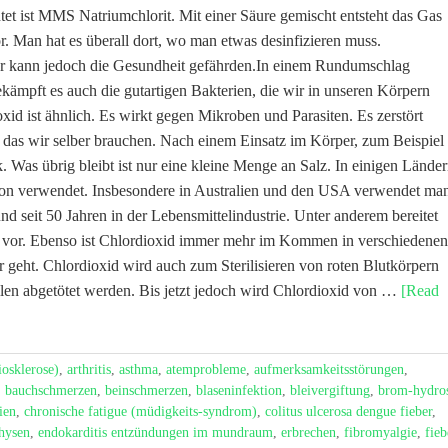
t ist MMS Natriumchlorit. Mit einer Säure gemischt entsteht das Gas
or. Man hat es überall dort, wo man etwas desinfizieren muss.
or kann jedoch die Gesundheit gefährden.In einem Rundumschlag
ekämpft es auch die gutartigen Bakterien, die wir in unseren Körpern
id ist ähnlich. Es wirkt gegen Mikroben und Parasiten. Es zerstört
, das wir selber brauchen. Nach einem Einsatz im Körper, zum Beispiel 
. Was übrig bleibt ist nur eine kleine Menge an Salz. In einigen Lände
ktion verwendet. Insbesondere in Australien und den USA verwendet ma
nd seit 50 Jahren in der Lebensmittelindustrie. Unter anderem bereitet
g vor. Ebenso ist Chlordioxid immer mehr im Kommen in verschiedenen
eht. Chlordioxid wird auch zum Sterilisieren von roten Blutkörpern
len abgetötet werden. Bis jetzt jedoch wird Chlordioxid von …
[Read
iosklerose)
,
arthritis
,
asthma
,
atemprobleme
,
aufmerksamkeitsstörungen
,
,
bauchschmerzen
,
beinschmerzen
,
blaseninfektion
,
bleivergiftung
,
brom-hydro
ien
,
chronische fatigue (müdigkeits-syndrom)
,
colitus ulcerosa dengue fieber
,
hysen
,
endokarditis entzündungen im mundraum
,
erbrechen
,
fibromyalgie
,
fieb