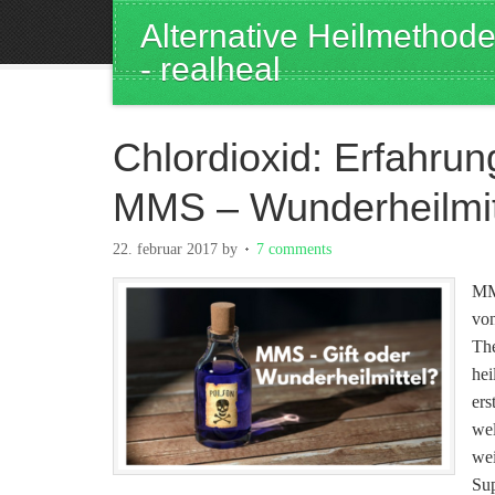
Alternative Heilmethod
- realheal
Chlordioxid: Erfahrun
MMS – Wunderheilmitt
22. februar 2017
by
7 comments
MMS
von
The
hei
ers
we
wei
Sup