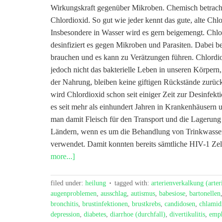
Wirkungskraft gegenüber Mikroben. Chemisch betrachte
Chlordioxid. So gut wie jeder kennt das gute, alte Chl
Insbesondere in Wasser wird es gern beigemengt. Chl
desinfiziert es gegen Mikroben und Parasiten. Dabei b
brauchen und es kann zu Verätzungen führen. Chlordiox
jedoch nicht das bakterielle Leben in unseren Körpern
der Nahrung, bleiben keine giftigen Rückstände zurück
wird Chlordioxid schon seit einiger Zeit zur Desinfe
es seit mehr als einhundert Jahren in Krankenhäusern u
man damit Fleisch für den Transport und die Lagerun
Ländern, wenn es um die Behandlung von Trinkwasser g
verwendet. Damit konnten bereits sämtliche HIV-1 Zel
more...]
filed under:
heilung
tagged with:
arterienverkalkung (arter
augenproblemen
,
ausschlag
,
autismus
,
babesiose
,
bartonellen
bronchitis
,
brustinfektionen
,
brustkrebs
,
candidosen
,
chlamid
depression
,
diabetes
,
diarrhoe (durchfall)
,
divertikulitis
,
emp