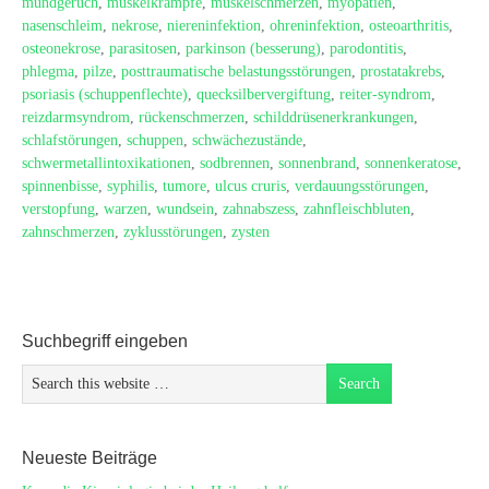
mundgeruch
,
muskelkrämpfe
,
muskelschmerzen
,
myopatien
,
nasenschleim
,
nekrose
,
niereninfektion
,
ohreninfektion
,
osteoarthritis
,
osteonekrose
,
parasitosen
,
parkinson (besserung)
,
parodontitis
,
phlegma
,
pilze
,
posttraumatische belastungsstörungen
,
prostatakrebs
,
psoriasis (schuppenflechte)
,
quecksilbervergiftung
,
reiter-syndrom
,
reizdarmsyndrom
,
rückenschmerzen
,
schilddrüsenerkrankungen
,
schlafstörungen
,
schuppen
,
schwächezustände
,
schwermetallintoxikationen
,
sodbrennen
,
sonnenbrand
,
sonnenkeratose
,
spinnenbisse
,
syphilis
,
tumore
,
ulcus cruris
,
verdauungsstörungen
,
verstopfung
,
warzen
,
wundsein
,
zahnabszess
,
zahnfleischbluten
,
zahnschmerzen
,
zyklusstörungen
,
zysten
Suchbegriff eingeben
Neueste Beiträge