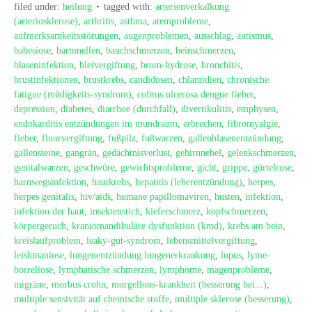
filed under:
heilung
tagged with:
arterienverkalkung
(arteriosklerose)
,
arthritis
,
asthma
,
atemprobleme
,
aufmerksamkeitsstörungen
,
augenproblemen
,
ausschlag
,
autismus
,
babesiose
,
bartonellen
,
bauchschmerzen
,
beinschmerzen
,
blaseninfektion
,
bleivergiftung
,
brom-hydrose
,
bronchitis
,
brustinfektionen
,
brustkrebs
,
candidosen
,
chlamidien
,
chronische
fatigue (müdigkeits-syndrom)
,
colitus ulcerosa dengue fieber
,
depression
,
diabetes
,
diarrhoe (durchfall)
,
divertikulitis
,
emphysen
,
endokarditis entzündungen im mundraum
,
erbrechen
,
fibromyalgie
,
fieber
,
fluorvergiftung
,
fußpilz
,
fußwarzen
,
gallenblasenentzündung
,
gallensteine
,
gangrän
,
gedächtnisverlust
,
gehirnnebel
,
gelenkschmerzen
,
genitalwarzen
,
geschwüre
,
gewichtsprobleme
,
gicht
,
grippe
,
gürtelrose
,
harnwegsinfektion
,
hautkrebs
,
hepatitis (leberentzündung)
,
herpes
,
herpes genitalis
,
hiv/aids
,
humane papillomaviren
,
husten
,
infektion
,
infektion der haut
,
insektenstich
,
kieferschmerz
,
kopfschmerzen
,
körpergeruch
,
kraniomandibuläre dysfunktion (kmd)
,
krebs am bein
,
kreislaufproblem
,
leaky-gut-syndrom
,
lebensmittelvergiftung
,
leishmaniose
,
lungenentzündung lungenerkrankung
,
lupus
,
lyme-
borreliose
,
lymphatische schmerzen
,
lymphome
,
magenprobleme
,
migräne
,
morbus crohn
,
morgellons-krankheit (besserung bei...)
,
multiple sensivität auf chemische stoffe
,
multiple sklerose (besserung)
,