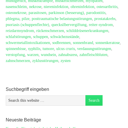
mundgeruch
,
muskelkrämpfe
,
muskelschmerzen
,
myopatien
,
nasenschleim
,
nekrose
,
niereninfektion
,
ohreninfektion
,
osteoarthritis
,
osteonekrose
,
parasitosen
,
parkinson (besserung)
,
parodontitis
,
phlegma
,
pilze
,
posttraumatische belastungsstörungen
,
prostatakrebs
,
psoriasis (schuppenflechte)
,
quecksilbervergiftung
,
reiter-syndrom
,
reizdarmsyndrom
,
rückenschmerzen
,
schilddrüsenerkrankungen
,
schlafstörungen
,
schuppen
,
schwächezustände
,
schwermetallintoxikationen
,
sodbrennen
,
sonnenbrand
,
sonnenkeratose
,
spinnenbisse
,
syphilis
,
tumore
,
ulcus cruris
,
verdauungsstörungen
,
verstopfung
,
warzen
,
wundsein
,
zahnabszess
,
zahnfleischbluten
,
zahnschmerzen
,
zyklusstörungen
,
zysten
Suchbegriff eingeben
Neueste Beiträge