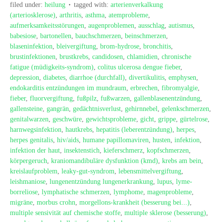
filed under:
heilung
tagged with:
arterienverkalkung
(arteriosklerose)
,
arthritis
,
asthma
,
atemprobleme
,
aufmerksamkeitsstörungen
,
augenproblemen
,
ausschlag
,
autismus
,
babesiose
,
bartonellen
,
bauchschmerzen
,
beinschmerzen
,
blaseninfektion
,
bleivergiftung
,
brom-hydrose
,
bronchitis
,
brustinfektionen
,
brustkrebs
,
candidosen
,
chlamidien
,
chronische
fatigue (müdigkeits-syndrom)
,
colitus ulcerosa dengue fieber
,
depression
,
diabetes
,
diarrhoe (durchfall)
,
divertikulitis
,
emphysen
,
endokarditis entzündungen im mundraum
,
erbrechen
,
fibromyalgie
,
fieber
,
fluorvergiftung
,
fußpilz
,
fußwarzen
,
gallenblasenentzündung
,
gallensteine
,
gangrän
,
gedächtnisverlust
,
gehirnnebel
,
gelenkschmerzen
,
genitalwarzen
,
geschwüre
,
gewichtsprobleme
,
gicht
,
grippe
,
gürtelrose
,
harnwegsinfektion
,
hautkrebs
,
hepatitis (leberentzündung)
,
herpes
,
herpes genitalis
,
hiv/aids
,
humane papillomaviren
,
husten
,
infektion
,
infektion der haut
,
insektenstich
,
kieferschmerz
,
kopfschmerzen
,
körpergeruch
,
kraniomandibuläre dysfunktion (kmd)
,
krebs am bein
,
kreislaufproblem
,
leaky-gut-syndrom
,
lebensmittelvergiftung
,
leishmaniose
,
lungenentzündung lungenerkrankung
,
lupus
,
lyme-
borreliose
,
lymphatische schmerzen
,
lymphome
,
magenprobleme
,
migräne
,
morbus crohn
,
morgellons-krankheit (besserung bei...)
,
multiple sensivität auf chemische stoffe
,
multiple sklerose (besserung)
,