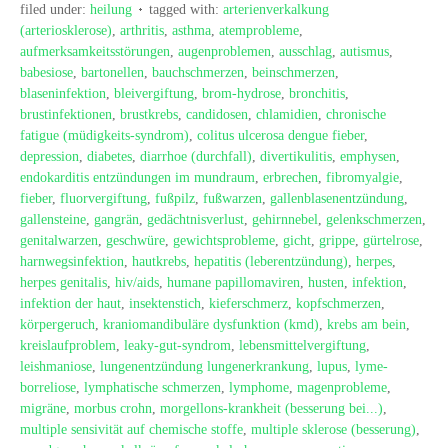
filed under:
heilung
tagged with:
arterienverkalkung
(arteriosklerose)
,
arthritis
,
asthma
,
atemprobleme
,
aufmerksamkeitsstörungen
,
augenproblemen
,
ausschlag
,
autismus
,
babesiose
,
bartonellen
,
bauchschmerzen
,
beinschmerzen
,
blaseninfektion
,
bleivergiftung
,
brom-hydrose
,
bronchitis
,
brustinfektionen
,
brustkrebs
,
candidosen
,
chlamidien
,
chronische
fatigue (müdigkeits-syndrom)
,
colitus ulcerosa dengue fieber
,
depression
,
diabetes
,
diarrhoe (durchfall)
,
divertikulitis
,
emphysen
,
endokarditis entzündungen im mundraum
,
erbrechen
,
fibromyalgie
,
fieber
,
fluorvergiftung
,
fußpilz
,
fußwarzen
,
gallenblasenentzündung
,
gallensteine
,
gangrän
,
gedächtnisverlust
,
gehirnnebel
,
gelenkschmerzen
,
genitalwarzen
,
geschwüre
,
gewichtsprobleme
,
gicht
,
grippe
,
gürtelrose
,
harnwegsinfektion
,
hautkrebs
,
hepatitis (leberentzündung)
,
herpes
,
herpes genitalis
,
hiv/aids
,
humane papillomaviren
,
husten
,
infektion
,
infektion der haut
,
insektenstich
,
kieferschmerz
,
kopfschmerzen
,
körpergeruch
,
kraniomandibuläre dysfunktion (kmd)
,
krebs am bein
,
kreislaufproblem
,
leaky-gut-syndrom
,
lebensmittelvergiftung
,
leishmaniose
,
lungenentzündung lungenerkrankung
,
lupus
,
lyme-
borreliose
,
lymphatische schmerzen
,
lymphome
,
magenprobleme
,
migräne
,
morbus crohn
,
morgellons-krankheit (besserung bei...)
,
multiple sensivität auf chemische stoffe
,
multiple sklerose (besserung)
,