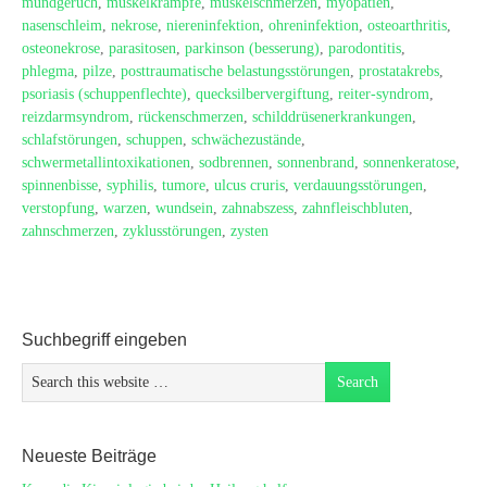
mundgeruch
,
muskelkrämpfe
,
muskelschmerzen
,
myopatien
,
nasenschleim
,
nekrose
,
niereninfektion
,
ohreninfektion
,
osteoarthritis
,
osteonekrose
,
parasitosen
,
parkinson (besserung)
,
parodontitis
,
phlegma
,
pilze
,
posttraumatische belastungsstörungen
,
prostatakrebs
,
psoriasis (schuppenflechte)
,
quecksilbervergiftung
,
reiter-syndrom
,
reizdarmsyndrom
,
rückenschmerzen
,
schilddrüsenerkrankungen
,
schlafstörungen
,
schuppen
,
schwächezustände
,
schwermetallintoxikationen
,
sodbrennen
,
sonnenbrand
,
sonnenkeratose
,
spinnenbisse
,
syphilis
,
tumore
,
ulcus cruris
,
verdauungsstörungen
,
verstopfung
,
warzen
,
wundsein
,
zahnabszess
,
zahnfleischbluten
,
zahnschmerzen
,
zyklusstörungen
,
zysten
Suchbegriff eingeben
Neueste Beiträge