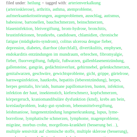
filed under:
heilung
tagged with:
arterienverkalkung
(arteriosklerose)
,
arthritis
,
asthma
,
atemprobleme
,
aufmerksamkeitsstörungen
,
augenproblemen
,
ausschlag
,
autismus
,
babesiose
,
bartonellen
,
bauchschmerzen
,
beinschmerzen
,
blaseninfektion
,
bleivergiftung
,
brom-hydrose
,
bronchitis
,
brustinfektionen
,
brustkrebs
,
candidosen
,
chlamidien
,
chronische
fatigue (müdigkeits-syndrom)
,
colitus ulcerosa dengue fieber
,
depression
,
diabetes
,
diarrhoe (durchfall)
,
divertikulitis
,
emphysen
,
endokarditis entzündungen im mundraum
,
erbrechen
,
fibromyalgie
,
fieber
,
fluorvergiftung
,
fußpilz
,
fußwarzen
,
gallenblasenentzündung
,
gallensteine
,
gangrän
,
gedächtnisverlust
,
gehirnnebel
,
gelenkschmerzen
,
genitalwarzen
,
geschwüre
,
gewichtsprobleme
,
gicht
,
grippe
,
gürtelrose
,
harnwegsinfektion
,
hautkrebs
,
hepatitis (leberentzündung)
,
herpes
,
herpes genitalis
,
hiv/aids
,
humane papillomaviren
,
husten
,
infektion
,
infektion der haut
,
insektenstich
,
kieferschmerz
,
kopfschmerzen
,
körpergeruch
,
kraniomandibuläre dysfunktion (kmd)
,
krebs am bein
,
kreislaufproblem
,
leaky-gut-syndrom
,
lebensmittelvergiftung
,
leishmaniose
,
lungenentzündung lungenerkrankung
,
lupus
,
lyme-
borreliose
,
lymphatische schmerzen
,
lymphome
,
magenprobleme
,
migräne
,
morbus crohn
,
morgellons-krankheit (besserung bei...)
,
multiple sensivität auf chemische stoffe
,
multiple sklerose (besserung)
,