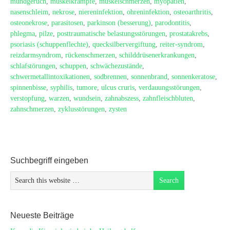
mundgeruch
,
muskelkrämpfe
,
muskelschmerzen
,
myopatien
,
nasenschleim
,
nekrose
,
niereninfektion
,
ohreninfektion
,
osteoarthritis
,
osteonekrose
,
parasitosen
,
parkinson (besserung)
,
parodontitis
,
phlegma
,
pilze
,
posttraumatische belastungsstörungen
,
prostatakrebs
,
psoriasis (schuppenflechte)
,
quecksilbervergiftung
,
reiter-syndrom
,
reizdarmsyndrom
,
rückenschmerzen
,
schilddrüsenerkrankungen
,
schlafstörungen
,
schuppen
,
schwächezustände
,
schwermetallintoxikationen
,
sodbrennen
,
sonnenbrand
,
sonnenkeratose
,
spinnenbisse
,
syphilis
,
tumore
,
ulcus cruris
,
verdauungsstörungen
,
verstopfung
,
warzen
,
wundsein
,
zahnabszess
,
zahnfleischbluten
,
zahnschmerzen
,
zyklusstörungen
,
zysten
Suchbegriff eingeben
Neueste Beiträge