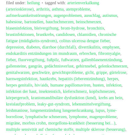
filed under:
heilung
tagged with:
arterienverkalkung
(arteriosklerose)
,
arthritis
,
asthma
,
atemprobleme
,
aufmerksamkeitsstörungen
,
augenproblemen
,
ausschlag
,
autismus
,
babesiose
,
bartonellen
,
bauchschmerzen
,
beinschmerzen
,
blaseninfektion
,
bleivergiftung
,
brom-hydrose
,
bronchitis
,
brustinfektionen
,
brustkrebs
,
candidosen
,
chlamidien
,
chronische
fatigue (müdigkeits-syndrom)
,
colitus ulcerosa dengue fieber
,
depression
,
diabetes
,
diarrhoe (durchfall)
,
divertikulitis
,
emphysen
,
endokarditis entzündungen im mundraum
,
erbrechen
,
fibromyalgie
,
fieber
,
fluorvergiftung
,
fußpilz
,
fußwarzen
,
gallenblasenentzündung
,
gallensteine
,
gangrän
,
gedächtnisverlust
,
gehirnnebel
,
gelenkschmerzen
,
genitalwarzen
,
geschwüre
,
gewichtsprobleme
,
gicht
,
grippe
,
gürtelrose
,
harnwegsinfektion
,
hautkrebs
,
hepatitis (leberentzündung)
,
herpes
,
herpes genitalis
,
hiv/aids
,
humane papillomaviren
,
husten
,
infektion
,
infektion der haut
,
insektenstich
,
kieferschmerz
,
kopfschmerzen
,
körpergeruch
,
kraniomandibuläre dysfunktion (kmd)
,
krebs am bein
,
kreislaufproblem
,
leaky-gut-syndrom
,
lebensmittelvergiftung
,
leishmaniose
,
lungenentzündung lungenerkrankung
,
lupus
,
lyme-
borreliose
,
lymphatische schmerzen
,
lymphome
,
magenprobleme
,
migräne
,
morbus crohn
,
morgellons-krankheit (besserung bei...)
,
multiple sensivität auf chemische stoffe
,
multiple sklerose (besserung)
,