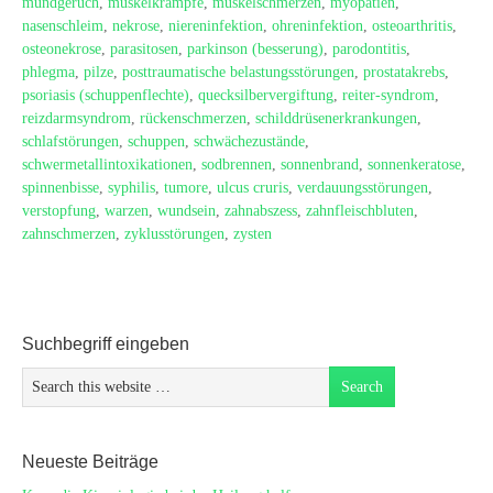
mundgeruch
,
muskelkrämpfe
,
muskelschmerzen
,
myopatien
,
nasenschleim
,
nekrose
,
niereninfektion
,
ohreninfektion
,
osteoarthritis
,
osteonekrose
,
parasitosen
,
parkinson (besserung)
,
parodontitis
,
phlegma
,
pilze
,
posttraumatische belastungsstörungen
,
prostatakrebs
,
psoriasis (schuppenflechte)
,
quecksilbervergiftung
,
reiter-syndrom
,
reizdarmsyndrom
,
rückenschmerzen
,
schilddrüsenerkrankungen
,
schlafstörungen
,
schuppen
,
schwächezustände
,
schwermetallintoxikationen
,
sodbrennen
,
sonnenbrand
,
sonnenkeratose
,
spinnenbisse
,
syphilis
,
tumore
,
ulcus cruris
,
verdauungsstörungen
,
verstopfung
,
warzen
,
wundsein
,
zahnabszess
,
zahnfleischbluten
,
zahnschmerzen
,
zyklusstörungen
,
zysten
Suchbegriff eingeben
Neueste Beiträge